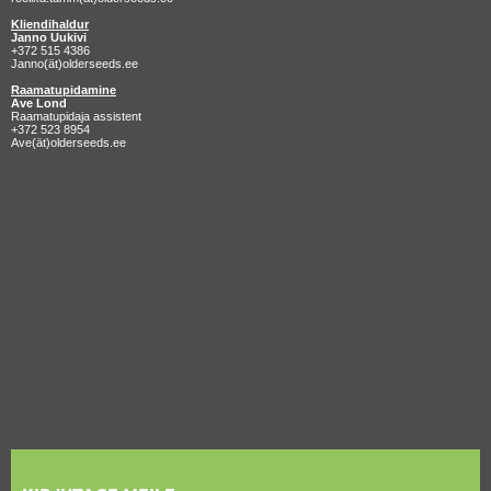
Kliendihaldur
Janno Uukivi
+372 515 4386
Janno(ät)olderseeds.ee
Raamatupidamine
Ave Lond
Raamatupidaja assistent
+372 523 8954
Ave(ät)olderseeds.ee