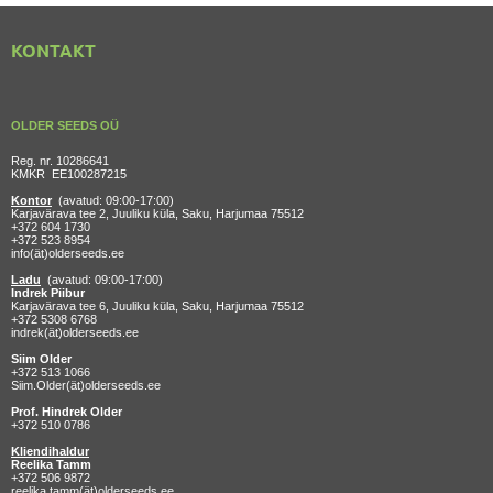
KONTAKT
OLDER SEEDS OÜ
Reg. nr. 10286641
KMKR EE100287215
Kontor
(avatud: 09:00-17:00)
Karjavärava tee 2, Juuliku küla, Saku, Harjumaa 75512
+372 604 1730
+372 523 8954
info(ät)olderseeds.ee
Ladu
(avatud: 09:00-17:00)
Indrek Piibur
Karjavärava tee 6, Juuliku küla, Saku, Harjumaa 75512
+372 5308 6768
indrek(ät)olderseeds.ee
Siim Older
+372 513 1066
Siim.Older(ät)olderseeds.ee
Prof. Hindrek Older
+372 510 0786
Kliendihaldur
Reelika Tamm
+372 506 9872
reelika.tamm(ät)olderseeds.ee