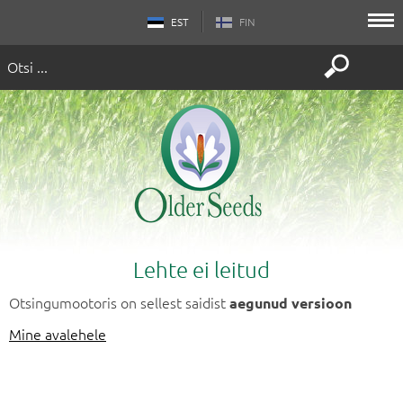
EST
FIN
Avaleht
Sortiment ja päringu saatmine
Teenused
Artiklid ja nõuanded
Lehte ei leitud
Otsingumootoris on sellest saidist
aegunud versioon
Meist
Mine avalehele
Üldtingimused